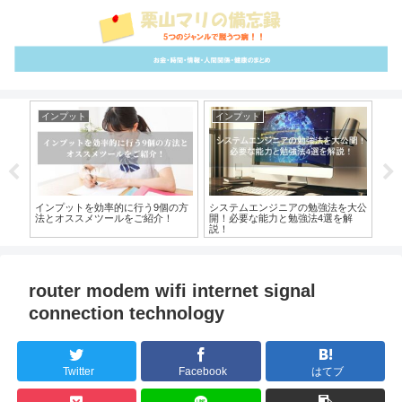
インプット
インプット
ム
を高
インプットを効率的に行う9個の方
システムエンジニアの勉強法を大公
ふ
法とオススメツールをご紹介！
開！必要な能力と勉強法4選を解
理
説！
router modem wifi internet signal
connection technology
Twitter
Facebook
はてブ