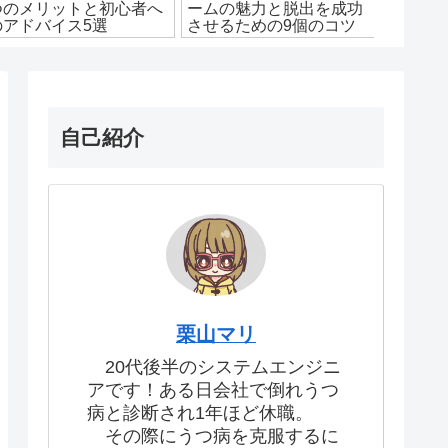
つのメリットと初心者へ
ームの魅力と脱出を成功
面白さ
のアドバイス5選
させるための9個のコツ
介しま
自己紹介
栗山マリ
20代後半のシステムエンジニ
アです！ある日会社で倒れうつ
病と診断され1年ほど休職。
その際にうつ病を克服するに