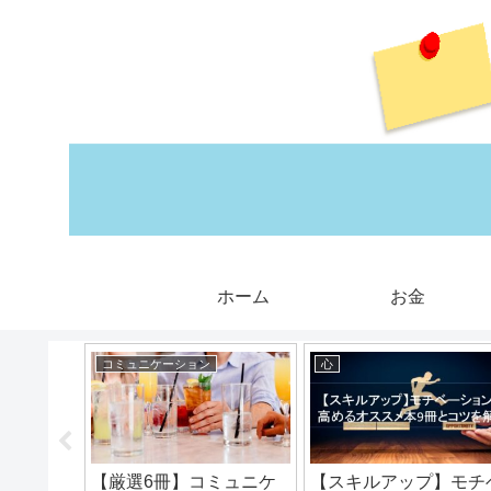
ホーム
お金
コミュニケーション
心
はコレ
【厳選6冊】コミュニケ
【スキルアップ】モチ