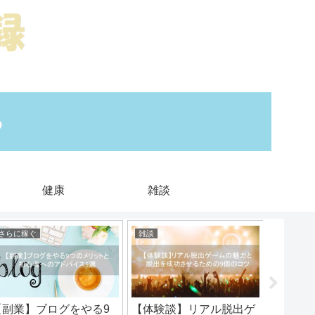
健康
雑談
さらに稼ぐ
雑談
コミュニ
【副業】ブログをやる9
【体験談】リアル脱出ゲ
読書会