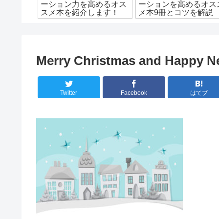
で分かり
ーション力を高めるオス
ーションを高めるオス
オススメ
スメ本を紹介します！
メ本9冊とコツを解説
Merry Christmas and Happy Ne
Twitter
Facebook
はてブ