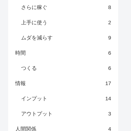
さらに稼ぐ
8
上手に使う
2
ムダを減らす
9
時間
6
つくる
6
情報
17
インプット
14
アウトプット
3
人間関係
4