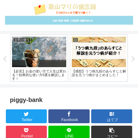
上手に使う
心
体
メ本
【必見】お金の使い方で人生は変わ
【感想】うつ病九段のあらすじと解
息抜
めあ
る！効果的な使い方6選を解説しま
説を元うつ病がまとめました！
策
す！
ュ
piggy-bank
Twitter
Facebook
はてブ
Pocket
LINE
コピー