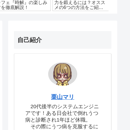
カフェ『時解』の楽しみ
力を鍛えるには？オスス
イルの
方を徹底解説！
メの6つの方法をご紹
ザが本
介！
自己紹介
栗山マリ
20代後半のシステムエンジニ
アです！ある日会社で倒れうつ
病と診断され1年ほど休職。
その際にうつ病を克服するに