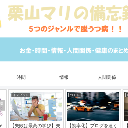
時間
情報
人間関係
インプット
つくる
が
【失敗は最高の学び】失
【効率化】ブログを速く