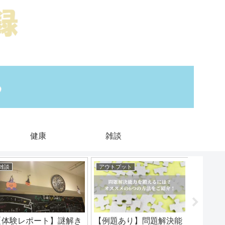
健康
雑談
雑談
アウトプット
ムダを減
【体験レポート】謎解き
【例題あり】問題解決能
【1年