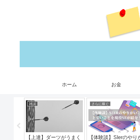
ホーム
お金
雑談
さらに稼ぐ
選を読書オ
【上達】ダーツがうまく
【体験談】SIerのやり