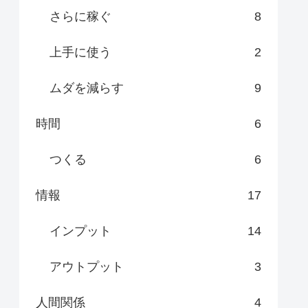
さらに稼ぐ
8
上手に使う
2
ムダを減らす
9
時間
6
つくる
6
情報
17
インプット
14
アウトプット
3
人間関係
4