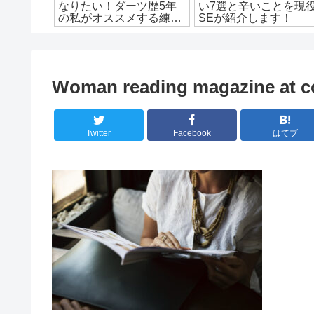
！もうこ
なりたい！ダーツ歴5年
い7選と辛いことを現
！
の私がオススメする練習
SEが紹介します！
方法を徹底解説
Woman reading magazine at c
Twitter
Facebook
はてブ