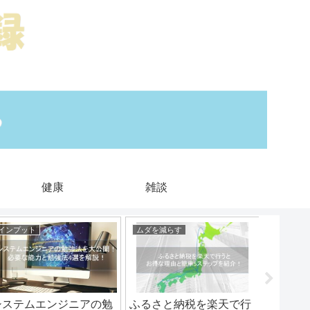
健康
雑談
インプット
ムダを減らす
心
システムエンジニアの勉
ふるさと納税を楽天で行
【スキ