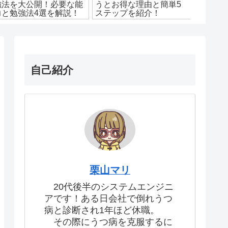
強法を大公開！必要な能
うとお得な理由と簡単5
ーショ
力と勉強法4選を解説！
ステップを紹介！
メ本9
自己紹介
栗山マリ
20代後半のシステムエンジニ
アです！ある日会社で倒れうつ
病と診断され1年ほど休職。
その際にうつ病を克服するに