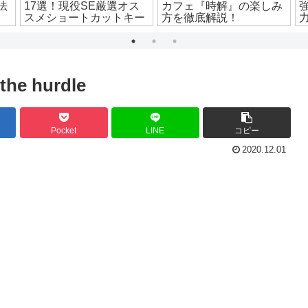
法
17選！現役SE厳選オス
カフェ『時解』の楽しみ
スメショートカットキー
方を徹底解説！
the hurdle
Pocket
LINE
コピー
2020.12.01