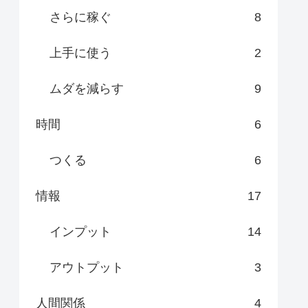
さらに稼ぐ
8
上手に使う
2
ムダを減らす
9
時間
6
つくる
6
情報
17
インプット
14
アウトプット
3
人間関係
4