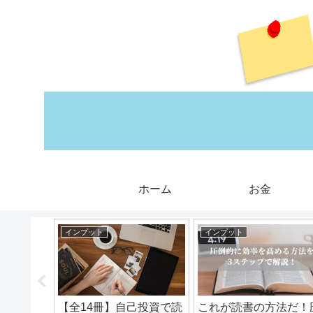
ホーム
お金
インプット
インプット
競馬でポ
【全14冊】自己投資で読
これが読書の方法だ！