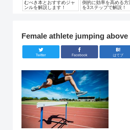
ト！オス
むべき本とおすすめジャ
倒的に効率を高める方
の特徴を
ンルを解説します！
を3ステップで解説！
Female athlete jumping above 
Twitter
Facebook
はてブ