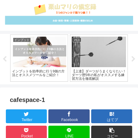
インプット
雑談
つ
手に
インプットを効率的に行う9個の方
【上達】ダーツがうまくなりたい！
ヘ
！
法とオススメツールをご紹介！
ダーツ歴5年の私がオススメする練
お
習方法を徹底解説
cafespace-1
Twitter
Facebook
はてブ
Pocket
LINE
コピー