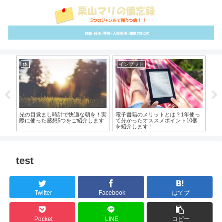
体
インプット
イ
大公
光の目覚まし時計で快適な朝を！実
電子書籍のメリットとは？1年使っ
本の
解
際に使った感想5つをご紹介します
て分かったオススメポイント10個
底
を紹介します！
test
Twitter
Facebook
はてブ
Pocket
LINE
コピー