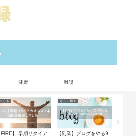
健康
雑談
つくる
さらに稼ぐ
つくる
【FIRE】 早期リタイア
【副業】ブログをやる9
【厳選