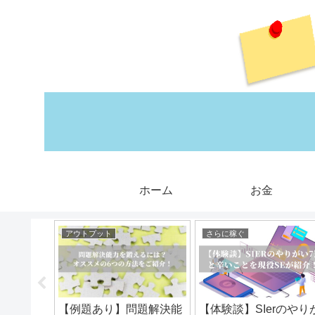
ホーム
お金
アウトプット
さらに稼ぐ
計で快適
【例題あり】問題解決能
【体験談】SIerのやり