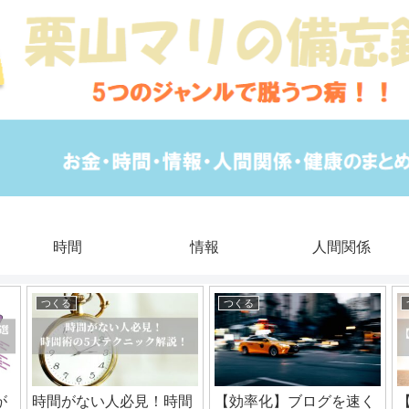
時間
情報
人間関係
つくる
つくる
が
時間がない人必見！時間
【効率化】ブログを速く