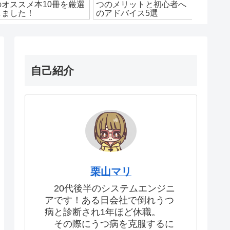
のオススメ本10冊を厳選
つのメリットと初心者へ
メ本8
しました！
のアドバイス5選
説！わ
自己紹介
栗山マリ
20代後半のシステムエンジニ
アです！ある日会社で倒れうつ
病と診断され1年ほど休職。
その際にうつ病を克服するに