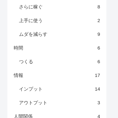
さらに稼ぐ
8
上手に使う
2
ムダを減らす
9
時間
6
つくる
6
情報
17
インプット
14
アウトプット
3
人間関係
4