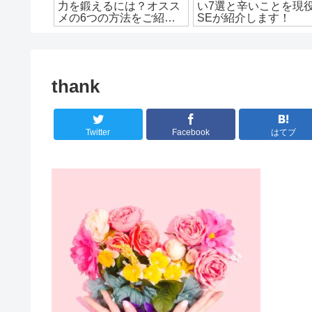
使った感
力を鍛えるには？オスス
い7選と辛いことを現
します
メの6つの方法をご紹
SEが紹介します！
介！
thank
Twitter
Facebook
はてブ