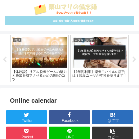
雑談
ムダを減らす
イ
解決
【体験談】リアル脱出ゲームの魅力
【1年間利用】楽天モバイルの評判
【全
ッシ
と脱出を成功させるための9個のコ
は？現役ユーザが本音を語ります！
と
ツ
Online calendar
Twitter
Facebook
はてブ
Pocket
LINE
コピー