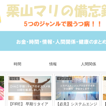
時間
情報
人間関係
つくる
インプット
【FIRE】 早期リタイア
【必見】システムエンジ