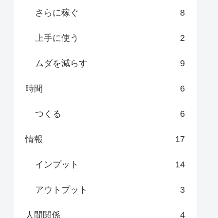
さらに稼ぐ
8
上手に使う
2
ムダを減らす
9
時間
6
つくる
6
情報
17
インプット
14
アウトプット
3
人間関係
4