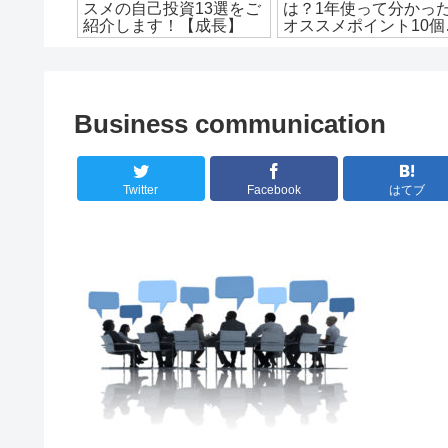
め！これ
スメの自己投資13選をご
は？1年使って分かっ
ッシュ！
紹介します！【成長】
オススメポイント10個
紹介します！
Business communication
Twitter
Facebook
はてブ