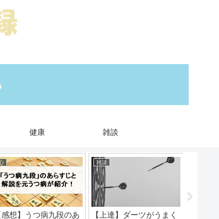
健康
雑談
心
雑談
ムダを減
【感想】うつ病九段のあ
【上達】ダーツがうまく
【完全