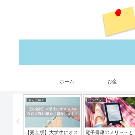
ホーム
お金
さらに稼ぐ
インプット
9個と本質
【完全版】大学生にオス
電子書籍のメリットと