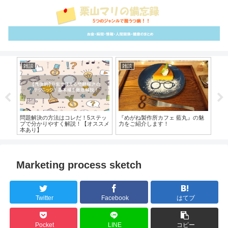
雑談
雑談
イ
い！
問題解決の方法はコレだ！5ステッ
『めがね製作所カフェ 藍丸』の魅
【
る練
プで分かりやすく解説！【オススメ
力をご紹介します！
率
本あり】
Marketing process sketch
Twitter
Facebook
はてブ
Pocket
LINE
コピー