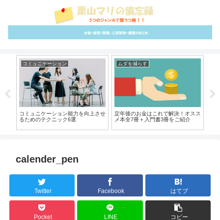
コミュニケーション
ムダを減らす
心
ン力
コミュニケーション能力を向上させ
定年後のお金はこれで解決！オスス
【
す！
るためのテクニック6選
メ本全7冊＋入門書3冊をご紹介
説
calender_pen
Twitter
Facebook
はてブ
Pocket
LINE
コピー