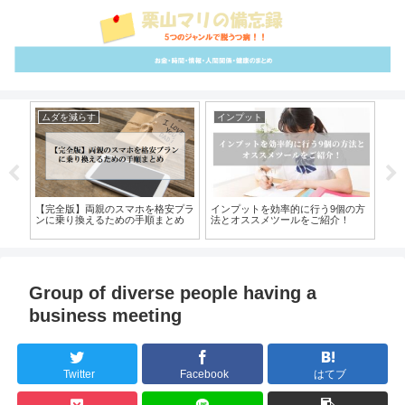
ムダを減らす
インプット
さ
大テ
【完全版】両親のスマホを格安プラ
インプットを効率的に行う9個の方
【
ンに乗り換えるための手順まとめ
法とオススメツールをご紹介！
編！
介
Group of diverse people having a
business meeting
Twitter
Facebook
はてブ