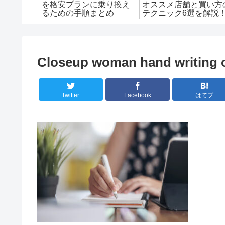
する理由
を格安プランに乗り換え
オススメ店舗と買い方
説！
るための手順まとめ
テクニック6選を解説
Closeup woman hand writing o
Twitter
Facebook
はてブ