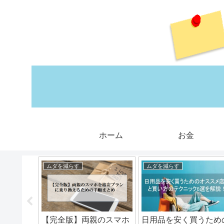
ホーム
お金
ムダを減らす
ムダを減らす
るべき5
【完全版】両親のスマホ
日用品を安く買うため