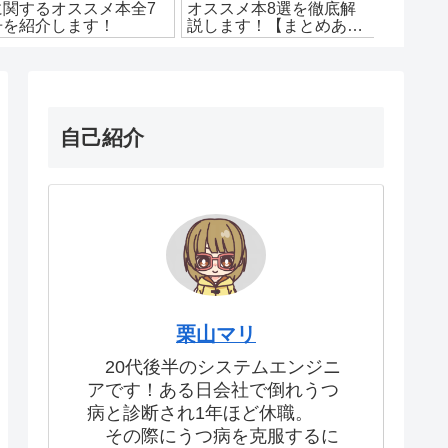
に関するオススメ本全7
オススメ本8選を徹底解
するテ
冊を紹介します！
説します！【まとめあ
ススメ
り】
自己紹介
栗山マリ
20代後半のシステムエンジニ
アです！ある日会社で倒れうつ
病と診断され1年ほど休職。
その際にうつ病を克服するに