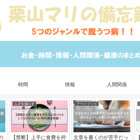
時間
情報
人間関係
ムダを減らす
アウトプット
の
【禁断】上手に食費を抑
文章を書くのが苦手だっ