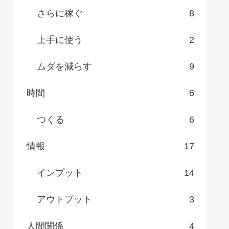
さらに稼ぐ
8
上手に使う
2
ムダを減らす
9
時間
6
つくる
6
情報
17
インプット
14
アウトプット
3
人間関係
4