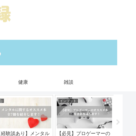
健康
雑談
心
インプット
ムダを減
【経験談あり】メンタル
【必見】プロゲーマーの
ネット