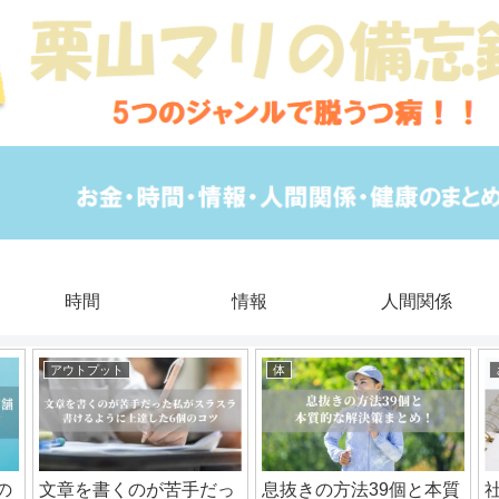
時間
情報
人間関係
アウトプット
体
の
文章を書くのが苦手だっ
息抜きの方法39個と本質