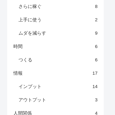
さらに稼ぐ
8
上手に使う
2
ムダを減らす
9
時間
6
つくる
6
情報
17
インプット
14
アウトプット
3
人間関係
4