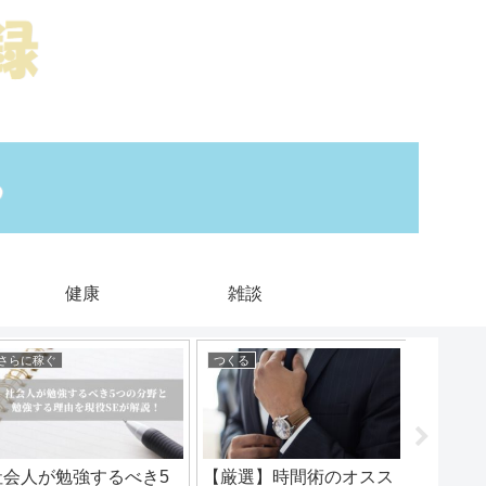
健康
雑談
さらに稼ぐ
つくる
雑談
社会人が勉強するべき5
【厳選】時間術のオスス
【上達