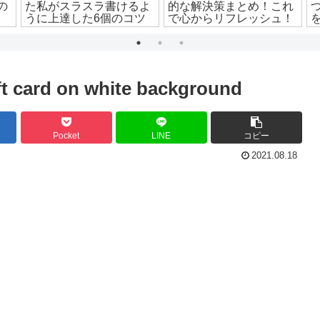
の
た私がスラスラ書けるよ
的な解決策まとめ！これ
！
うに上達した6個のコツ
で心からリフレッシュ！
ft card on white background
Pocket
LINE
コピー
2021.08.18