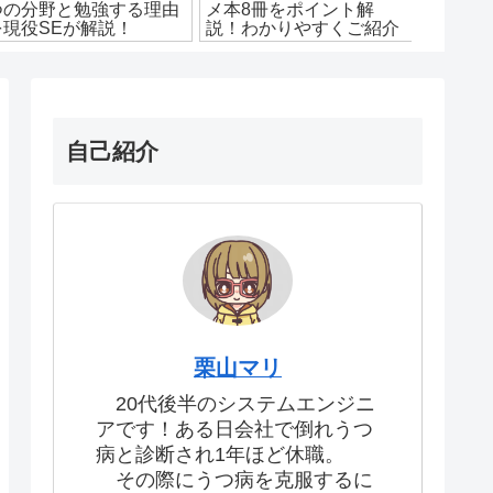
つの分野と勉強する理由
メ本8冊をポイント解
なりた
を現役SEが解説！
説！わかりやすくご紹介
の私が
方法を
自己紹介
栗山マリ
20代後半のシステムエンジニ
アです！ある日会社で倒れうつ
病と診断され1年ほど休職。
その際にうつ病を克服するに