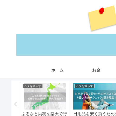
ホーム
お金
ムダを減らす
ムダを減らす
初心者が
ふるさと納税を楽天で行
日用品を安く買うため