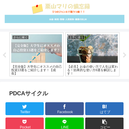
さらに稼ぐ
上手に使う
上
と辛
【完全版】大学生にオススメの自己
【必見】お金の使い方で人生は変わ
プ
！
投資13選をご紹介します！【成
る！効果的な使い方6選を解説しま
嬉
長】
す！
PDCAサイクル
Twitter
Facebook
はてブ
Pocket
LINE
コピー